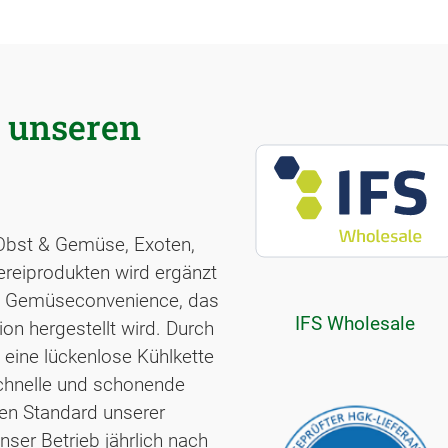
r unseren
Obst & Gemüse, Exoten,
ereiprodukten wird ergänzt
nd Gemüseconvenience, das
IFS Wholesale
tion hergestellt wird. Durch
eine lückenlose Kühlkette
chnelle und schonende
hen Standard unserer
nser Betrieb jährlich nach